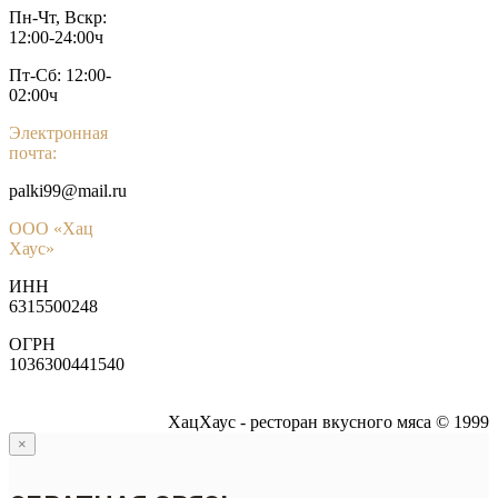
Пн-Чт, Вскр:
12:00-24:00ч
Пт-Сб: 12:00-
02:00ч
Электронная
почта:
palki99@mail.ru
ООО «Хац
Хаус»
ИНН
6315500248
ОГРН
1036300441540
ХацХаус - ресторан вкусного мяса © 1999
×