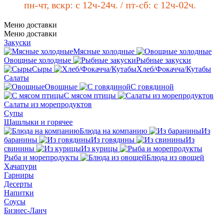
пн-чт, вскр: с 12ч-24
ч. / пт-сб
: с 12ч-0
2ч.
Меню доставки
Меню доставки
Закуски
Мясные холодные
Овощные холодные
Рыбные закуски
Сыры
Хлеб/Фокачча/Кутабы
Салаты
Овощные
С говядиной
С мясом птицы
Салаты из морепродуктов
Супы
Шашлыки и горячее
Блюда на компанию
Из
баранины
Из говядины
Из
свинины
Из курицы
Рыба и морепродукты
Блюда из овощей
Хачапури
Гарниры
Десерты
Напитки
Соусы
Бизнес-Ланч