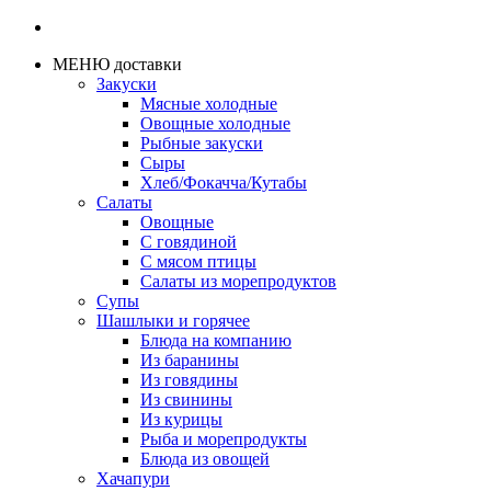
МЕНЮ доставки
Закуски
Мясные холодные
Овощные холодные
Рыбные закуски
Сыры
Хлеб/Фокачча/Кутабы
Салаты
Овощные
С говядиной
С мясом птицы
Салаты из морепродуктов
Супы
Шашлыки и горячее
Блюда на компанию
Из баранины
Из говядины
Из свинины
Из курицы
Рыба и морепродукты
Блюда из овощей
Хачапури