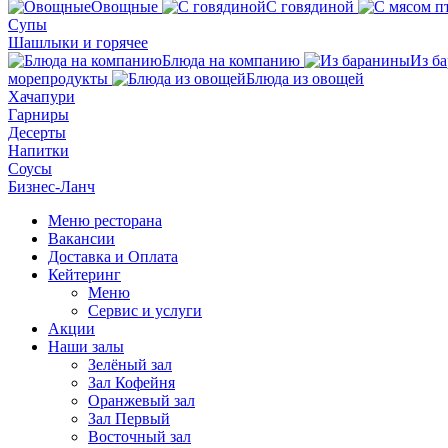
Овощные
С говядиной
Супы
Шашлыки и горячее
Блюда на компанию
Из б
морепродукты
Блюда из овощей
Хачапури
Гарниры
Десерты
Напитки
Соусы
Бизнес-Ланч
Меню ресторана
Вакансии
Доставка и Оплата
Кейтеринг
Меню
Сервис и услуги
Акции
Наши залы
Зелёный зал
Зал Кофейня
Оранжевый зал
Зал Первый
Восточный зал