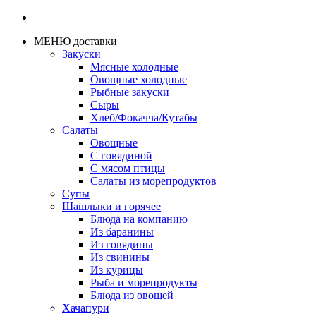
МЕНЮ доставки
Закуски
Мясные холодные
Овощные холодные
Рыбные закуски
Сыры
Хлеб/Фокачча/Кутабы
Салаты
Овощные
С говядиной
С мясом птицы
Салаты из морепродуктов
Супы
Шашлыки и горячее
Блюда на компанию
Из баранины
Из говядины
Из свинины
Из курицы
Рыба и морепродукты
Блюда из овощей
Хачапури