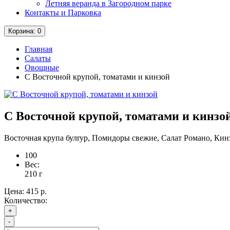
Летняя веранда в Загородном парке
Контакты и Парковка
Корзина
: 0
Главная
Салаты
Овощные
С Восточной крупой, томатами и кинзой
С Восточной крупой, томатами и кинзо
Восточная крупа булrур, Помидоры свежие, Салат Романо, Кин
100
Вес:
210
г
Цена:
415 р.
Количество:
+
-