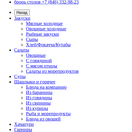
бронь столов +7 (846) 332-98-23
Назад
Закуски
Мясные холодные
Овощные холодные
Рыбные закуски
Сыры
Хлеб/Фокачча/Кутабы
Салаты
Овощные
С говядиной
С мясом птицы
Салаты из морепродуктов
Супы
Шашлыки и горячее
Блюда на компанию
Из баранины
Из говядины
Из свинины
Из курицы
Рыба и морепродукты
Блюда из овощей
Хачапури
Гарниры