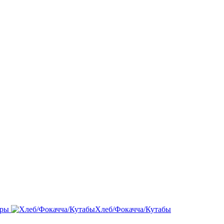
ры
Хлеб/Фокачча/Кутабы