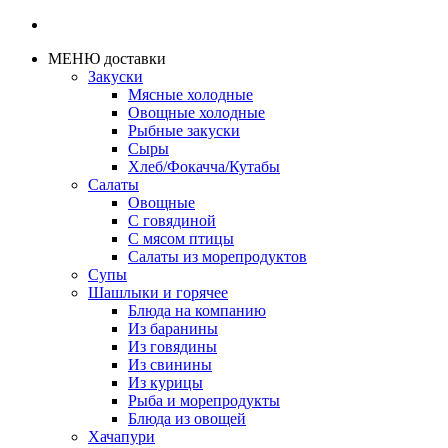
МЕНЮ доставки
Закуски
Мясные холодные
Овощные холодные
Рыбные закуски
Сыры
Хлеб/Фокачча/Кутабы
Салаты
Овощные
С говядиной
С мясом птицы
Салаты из морепродуктов
Супы
Шашлыки и горячее
Блюда на компанию
Из баранины
Из говядины
Из свинины
Из курицы
Рыба и морепродукты
Блюда из овощей
Хачапури