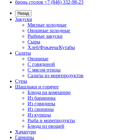
бронь столов +7 (846) 332-98-23
Назад
Закуски
Мясные холодные
Овощные холодные
Рыбные закуски
Сыры
Хлеб/Фокачча/Кутабы
Салаты
Овощные
С говядиной
С мясом птицы
Салаты из морепродуктов
Супы
Шашлыки и горячее
Блюда на компанию
Из баранины
Из говядины
Из свинины
Из курицы
Рыба и морепродукты
Блюда из овощей
Хачапури
Гарниры